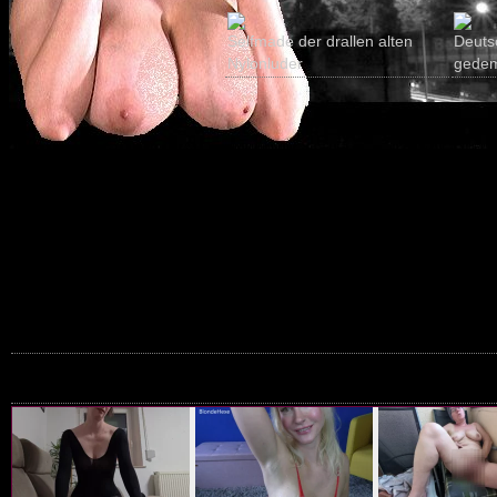
Selfmade der drallen alten
Deuts
Nylonluder
gedem